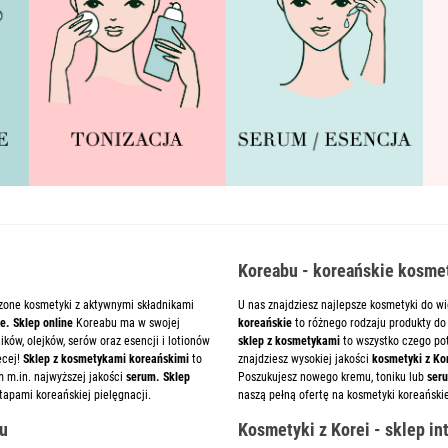
Koreabu - koreańskie kosmet
zone kosmetyki z aktywnymi składnikami
U nas znajdziesz najlepsze kosmetyki do wi
e. Sklep online
Koreabu ma w swojej
koreańskie
to różnego rodzaju produkty do 
ków, olejków, serów oraz esencji i lotionów
sklep z kosmetykami
to wszystko czego pot
ęcej!
Sklep z kosmetykami koreańskimi
to
znajdziesz wysokiej jakości
kosmetyki z Kor
m m.in. najwyższej jakości
serum. Sklep
Poszukujesz nowego kremu, toniku lub
ser
tapami koreańskiej pielęgnacji.
naszą pełną ofertę na kosmetyki koreański
bu
Kosmetyki z Korei - sklep i