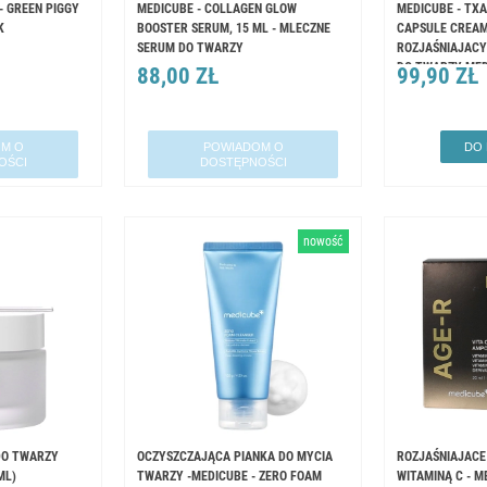
 GREEN PIGGY
MEDICUBE - COLLAGEN GLOW
MEDICUBE - TXA
K
BOOSTER SERUM, 15 ML - MLECZNE
CAPSULE CREAM,
SERUM DO TWARZY
ROZJAŚNIAJAC
DO TWARZY ME
88,00 ZŁ
99,90 ZŁ
M O
POWIADOM O
DO
OŚCI
DOSTĘPNOŚCI
nowość
​DO TWARZY
OCZYSZCZAJĄCA PIANKA DO MYCIA
ROZJAŚNIAJACE
ML)
TWARZY -MEDICUBE - ZERO FOAM
WITAMINĄ C - M