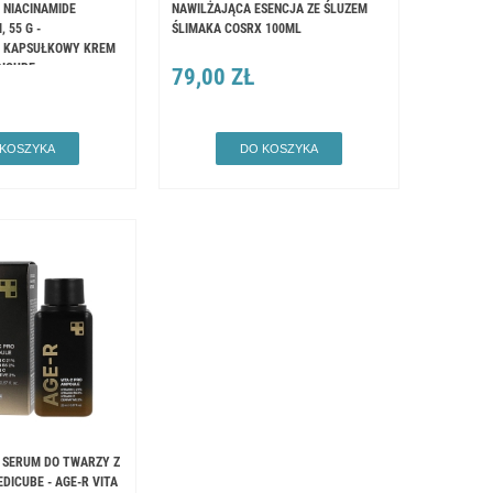
 NIACINAMIDE
NAWILŻAJĄCA ESENCJA ZE ŚLUZEM
 55 G -
ŚLIMAKA COSRX 100ML
Y KAPSUŁKOWY KREM
DICUBE
79,00 ZŁ
 KOSZYKA
DO KOSZYKA
 SERUM DO TWARZY Z
EDICUBE - AGE-R VITA