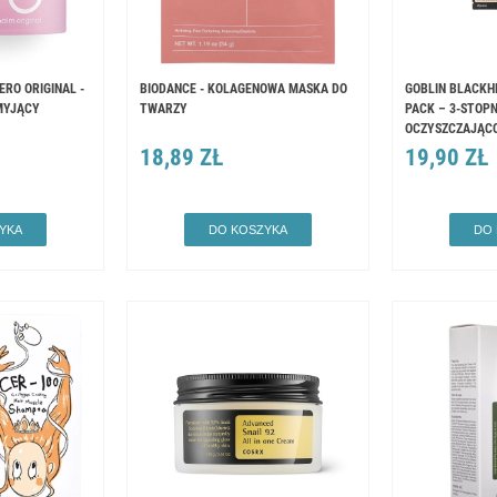
ERO ORIGINAL -
BIODANCE - KOLAGENOWA MASKA DO
GOBLIN BLACKH
MYJĄCY
TWARZY
PACK – 3-STOP
OCZYSZCZAJĄC
18,89 ZŁ
19,90 ZŁ
YKA
DO KOSZYKA
DO