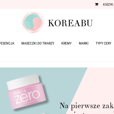
KOSZYK:
/ESENCJA
MASECZKI DO TWARZY
KREMY
MARKI
TYPY CERY