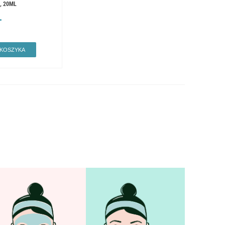
, 20ML
Ł
 KOSZYKA