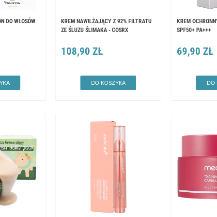
N DO WŁOSÓW
KREM NAWILŻAJĄCY Z 92% FILTRATU
KREM OCHRONNY
ZE ŚLUZU ŚLIMAKA - COSRX
SPF50+ PA+++
108,90 ZŁ
69,90 ZŁ
YKA
DO KOSZYKA
DO